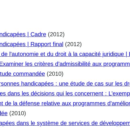
andicapées | Cadre
(2012)
ndicapées | Rapport final
(2012)
de l’autonomie et du droit à la capacité juridiqu
Examiner les critères d’admissibilité aux progra
 | Étude commandée
(2010)
ersonnes handicapées : une étude de cas sur les d
es dans les décisions qui les concernent : L’exem
ment de la défense relative aux programmes d’amél
dée
(2010)
capées dans le système de services de développe