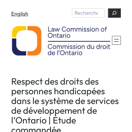
Aller
Search
English
au
contenu
Respect des droits des
personnes handicapées
dans le système de services
de développement de
l’Ontario | Étude
commandée