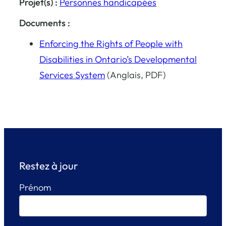
Projet(s) :
Personnes handicapées
Documents :
Enforcing the Rights of People with
Disabilities in Ontario’s Developmental
Services System
(Anglais, PDF)
Restez à jour
Prénom