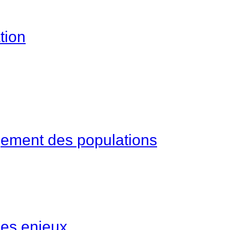
tion
agement des populations
les enjeux