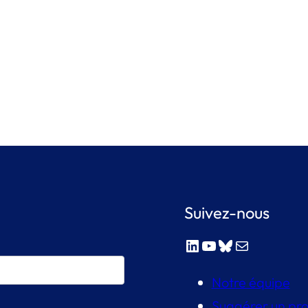
Suivez-nous
LinkedIn
YouTube
Bluesky
E-mail
Notre équipe
Suggérer un pro