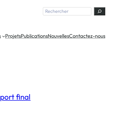
Search
s
Projets
Publications
Nouvelles
Contactez-nous
ort final