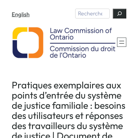
Aller
Search
English
au
contenu
Pratiques exemplaires aux
points d’entrée du système
de justice familiale : besoins
des utilisateurs et réponses
des travailleurs du système
de justice | Document de