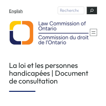
Aller
Search
English
au
contenu
La loi et les personnes
handicapées | Document
de consultation