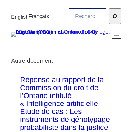
Aller
Search
au
Français
English
contenu
Autre document
Réponse au rapport de la
Commission du droit de
l’Ontario intitulé
« Intelligence artificielle
Étude de cas : Les
instruments de génotypage
probabiliste dans la justice