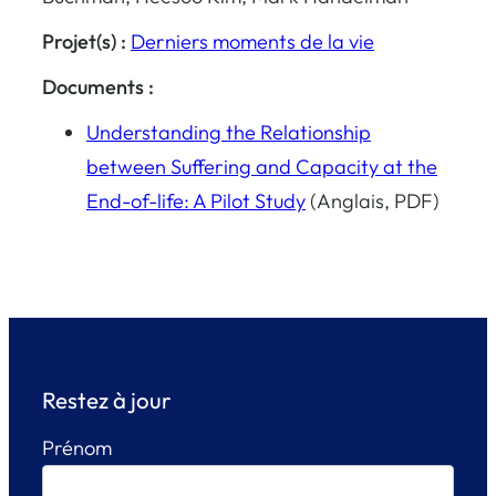
Projet(s) :
Derniers moments de la vie
Documents :
Understanding the Relationship
between Suffering and Capacity at the
End-of-life: A Pilot Study
(Anglais, PDF)
Restez à jour
Prénom